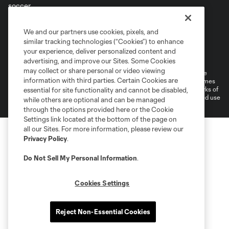
Terms of Service
Privacy Policy
We and our partners use cookies, pixels, and
Do Not Sell or Share My Personal Information
similar tracking technologies (“Cookies”) to enhance
Supplemental Terms For Single Event Suite, Loft, & Loge Licenses
your experience, deliver personalized content and
Cookies Settings
advertising, and improve our Sites. Some Cookies
may collect or share personal or video viewing
©2026 MLS. The Major League Soccer and MLS name and shield are
information with third parties. Certain Cookies are
registered trademarks of Major League Soccer, L.L.C. (“MLS”). The names
and logos of MLS teams are registered and/or common law trademarks of
essential for site functionality and cannot be disabled,
MLS or are used with the permission of their owners. Any unauthorized use
while others are optional and can be managed
is forbidden.
through the options provided here or the Cookie
Settings link located at the bottom of the page on
all our Sites. For more information, please review our
Privacy Policy
.
Do Not Sell My Personal Information
.
Cookies Settings
Reject Non-Essential Cookies