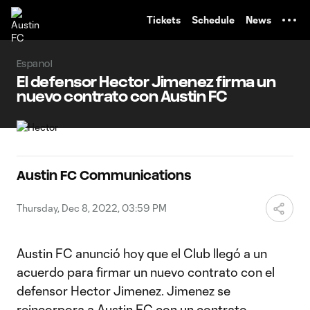
TENT
Tickets
Schedule
News
Espanol
El defensor Hector Jimenez firma un
nuevo contrato con Austin FC
Austin FC Communications
Thursday, Dec 8, 2022, 03:59 PM
Austin FC anunció hoy que el Club llegó a un
acuerdo para firmar un nuevo contrato con el
defensor Hector Jimenez. Jimenez se
reincorpora a Austin FC con un contrato