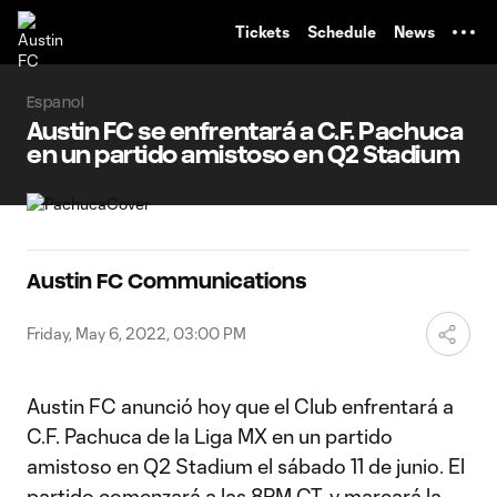
TENT
Tickets
Schedule
News
Espanol
Austin FC se enfrentará a C.F. Pachuca
en un partido amistoso en Q2 Stadium
Austin FC Communications
Friday, May 6, 2022, 03:00 PM
Austin FC anunció hoy que el Club enfrentará a
C.F. Pachuca de la Liga MX en un partido
amistoso en Q2 Stadium el sábado 11 de junio. El
partido comenzará a las 8PM CT, y marcará la